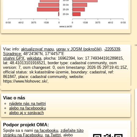
Viac info:
aktualizovať mapu
,
uprav v JOSM (pokročilé)
,
-2205339
,
Súradnice:
48°24'36"N
,
17°44'57"E
stiahni GPX
,
wikidata
, plocha: 16962394, lon: 17.749344191289815,
lat: 48.41013101916521, border type: cadastral community, osm
version: 7, osm changeset: 0, osm timestamp: 2026 05 29T19:41:15Z,
official status: sk:katastrálne územie, boundary: cadastral, ref:
861847, place: cadastral community, website:
https://www.hlohovec.sk/,
Viac o nás
nájdete nás na twittri
alebo na faceboooku
alebo aj v správach
Podpor projekt OMA:
Spojte sa s nami
na facebooku
,
zdieľajte túto
stránku na Facebooku
,
na Twittri
, alebo