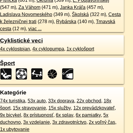
Pltnícka
(601 m),
Okrúhla
(569 m),
Ľ. Podjavorinskej
(547 m),
Za Váhom
(471 m),
Janka Kráľa
(457 m),
Ladislava Novomeského
(349 m),
Školská
(322 m),
Cesta
k železničnej trati
(278 m),
Rybárska
(140 m),
Trnavská
cesta
(12 m),
viac ...
Cyklistické veci
4x cyklostojan
,
4x cyklopumpa
,
1x cyklošport
Šport
Kategórie
74x turistika
,
53x auto
,
33x doprava
,
22x obchod
,
18x
šport
,
15x stravovanie
,
15x služby
,
12x prevádzkovateľ
,
9x bicykel
,
8x prístupnosť
,
6x splav
,
6x pamiatky
,
5x
duchovno
,
3x vzdelanie
,
3x zdravotníctvo
,
2x voľný čas
,
1x ubytovanie