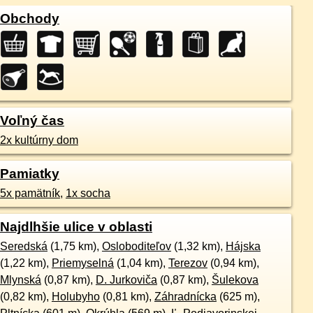
Obchody
Voľný čas
2x kultúrny dom
Pamiatky
5x pamätník
,
1x socha
Najdlhšie ulice v oblasti
Seredská
(1,75 km),
Osloboditeľov
(1,32 km),
Hájska
(1,22 km),
Priemyselná
(1,04 km),
Terezov
(0,94 km),
Mlynská
(0,87 km),
D. Jurkoviča
(0,87 km),
Šulekova
(0,82 km),
Holubyho
(0,81 km),
Záhradnícka
(625 m),