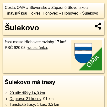
Cesta:
OMA
»
Slovensko
»
Západné Slovensko
»
Trnavský kraj
»
okres Hlohovec
»
Hlohovec
»
Šulekovo
Šulekovo
časť mesta Hlohovec rozlohy 17 km²,
PSČ 920 03,
webstránka
,
Šulekovo má trasy
20 ulíc dĺžky 14,0 km
Doprava: 21 kusov
, 91 km
Turistické trasy: 1 kus
, 3,5 km