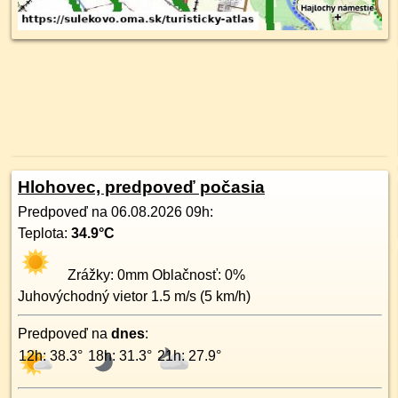
Hlohovec, predpoveď počasia
Predpoveď na
06.08.2026 09h
:
Teplota:
34.9
°C
Zrážky:
0
mm Oblačnosť:
0
%
Juhovýchodný
vietor
1.5
m/s (
5
km/h)
Predpoveď na
dnes
:
12h: 38.3°
18h: 31.3°
21h: 27.9°