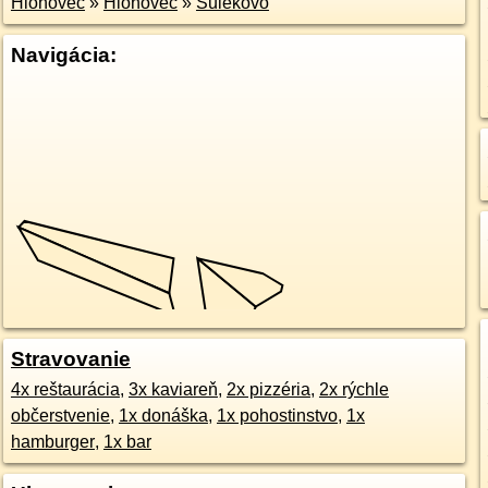
Hlohovec
»
Hlohovec
»
Šulekovo
Navigácia:
Stravovanie
4x reštaurácia
,
3x kaviareň
,
2x pizzéria
,
2x rýchle
občerstvenie
,
1x donáška
,
1x pohostinstvo
,
1x
hamburger
,
1x bar