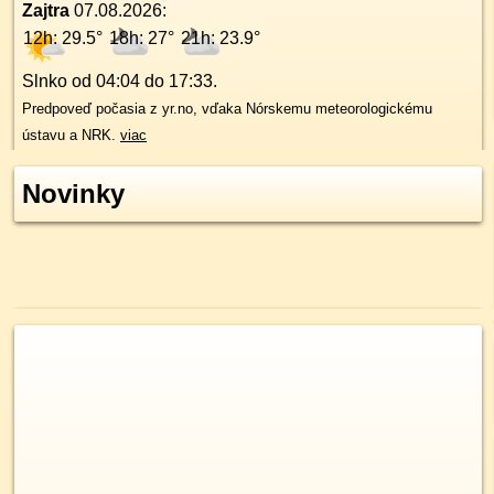
Zajtra
07.08.2026
:
12h: 29.5°
18h: 27°
21h: 23.9°
Slnko od
04:04
do
17:33
.
Predpoveď počasia z yr.no, vďaka Nórskemu meteorologickému
ústavu a NRK.
viac
Novinky