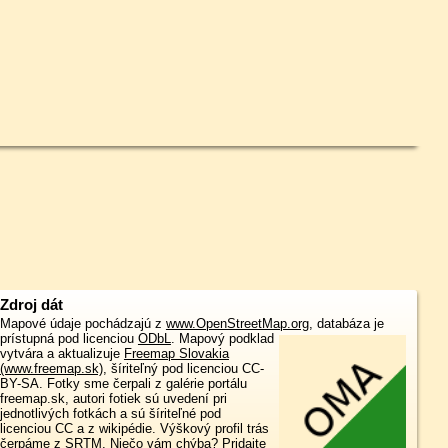
Zdroj dát
Mapové údaje pochádzajú z
www.OpenStreetMap.org
, databáza je
prístupná pod licenciou
ODbL
.
Mapový podklad
vytvára a aktualizuje
Freemap Slovakia
(www.freemap.sk)
, šíriteľný pod licenciou CC-
BY-SA. Fotky sme čerpali z galérie portálu
freemap.sk, autori fotiek sú uvedení pri
jednotlivých fotkách a sú šíriteľné pod
licenciou CC a z wikipédie. Výškový profil trás
čerpáme z
SRTM
. Niečo vám chýba?
Pridajte