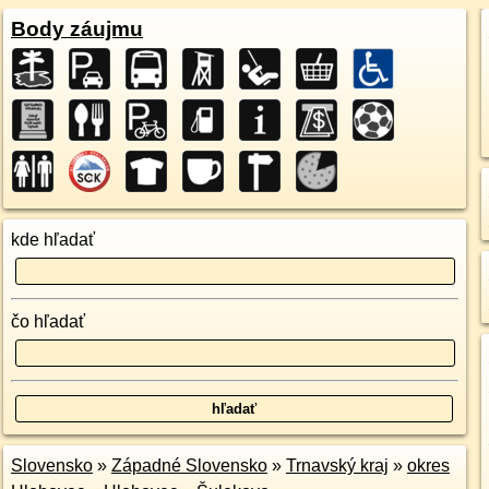
Body záujmu
kde hľadať
čo hľadať
Slovensko
»
Západné Slovensko
»
Trnavský kraj
»
okres